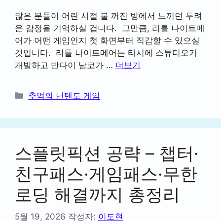
많은 분들이 어린 시절 불 꺼진 방에서 느끼던 두려
운 감정을 기억하실 겁니다. 그만큼, 리틀 나이트메
어가 어떤 게임인지 첫 화면부터 직감할 수 있으실
것입니다. 리틀 나이트메어는 타시에 스튜디오가
개발하고 반다이 남코가 …
더보기
카
추억의 닌텐도 게임
테
고
리
스플릿픽션 공략 – 챕터·
친구패스·게임패스·무한
로딩 해결까지 총정리
5월 19, 2026
작성자:
이도현