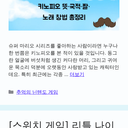
슈퍼 마리오 시리즈를 좋아하는 사람이라면 누구나
한 번쯤은 키노피오를 본 적이 있을 것입니다. 동그
란 얼굴에 버섯처럼 생긴 커다란 머리, 그리고 귀여
운 목소리 덕분에 오랫동안 사랑받고 있는 캐릭터인
데요. 특히 최근에는 각종 …
더보기
카
추억의 닌텐도 게임
테
고
리
[스위치 게임] 리틀 나이