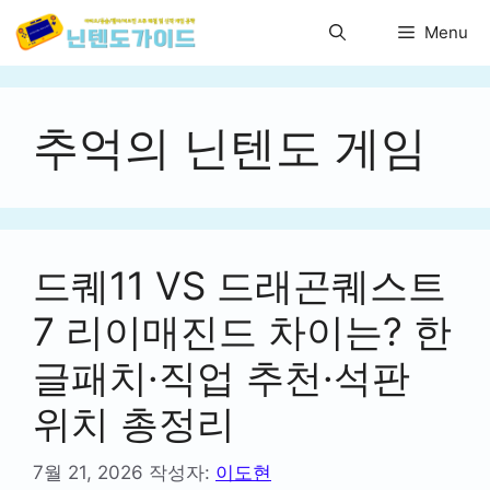
컨
Menu
텐
츠
로
건
추억의 닌텐도 게임
너
뛰
기
드퀘11 VS 드래곤퀘스트
7 리이매진드 차이는? 한
글패치·직업 추천·석판
위치 총정리
7월 21, 2026
작성자:
이도현