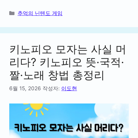
카
추억의 닌텐도 게임
테
고
리
키노피오 모자는 사실 머
리다? 키노피오 뜻·국적·
짤·노래 창법 총정리
6월 15, 2026
작성자:
이도현