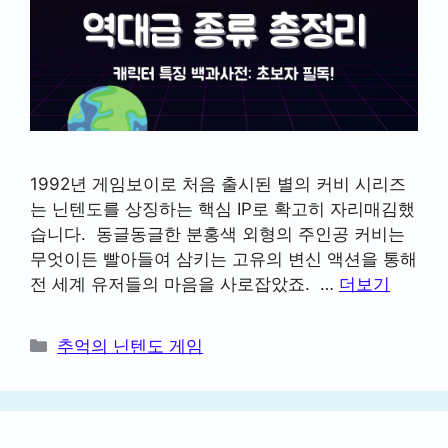
1992년 게임보이로 처음 출시된 별의 커비 시리즈
는 닌텐도를 상징하는 핵심 IP로 확고히 자리매김했
습니다. 동글동글한 분홍색 외형의 주인공 커비는
무엇이든 빨아들여 삼키는 고유의 변신 액션을 통해
전 세계 유저들의 마음을 사로잡았죠. …
더보기
카
추억의 닌텐도 게임
테
고
리