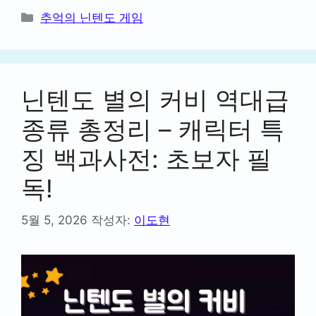
카
추억의 닌텐도 게임
테
고
리
닌텐도 별의 커비 역대급
종류 총정리 – 캐릭터 특
징 백과사전: 초보자 필
독!
5월 5, 2026
작성자:
이도현