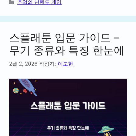
카
추억의 닌텐도 게임
테
고
리
스플래툰 입문 가이드 –
무기 종류와 특징 한눈에
2월 2, 2026
작성자:
이도현