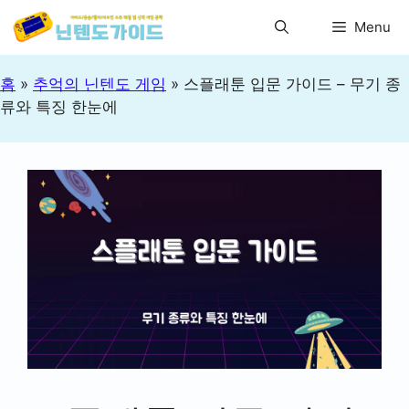
컨
Menu
텐
츠
로
홈
»
추억의 닌텐도 게임
»
스플래툰 입문 가이드 – 무기 종
건
류와 특징 한눈에
너
뛰
기