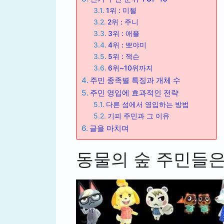
1위 : 미첼
2위 : 주니
3위 : 애플
4위 : 뽀야미
5위 : 잭슨
6위~10위까지
주민 종족별 특징과 개체 수
주민 영입에 효과적인 전략
다른 섬에서 영입하는 방법
기피 주민과 그 이유
글을 마치며
동물의 숲 주민들은