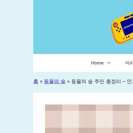
컨
텐
츠
로
건
너
뛰
기
Home
마
홈
»
동물의 숲
»
동물의 숲 주민 총정리 – 