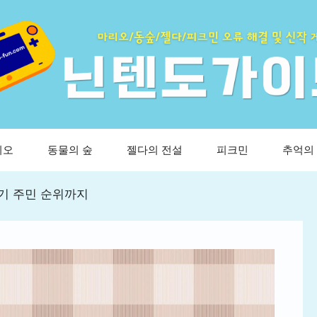
리오
동물의 숲
젤다의 전설
피크민
추억의
인기 주민 순위까지