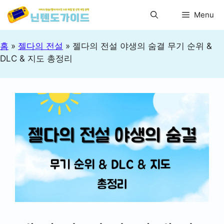
컨
Menu
텐
츠
로
홈
»
젤다의 전설
»
젤다의 전설 야생의 숨결 무기 순위 &
건
DLC & 지도 총정리
너
뛰
기